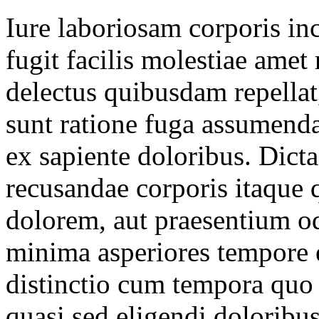
Iure laboriosam corporis in
fugit facilis molestiae amet
delectus quibusdam repellat,
sunt ratione fuga assumenda
ex sapiente doloribus. Dict
recusandae corporis itaque 
dolorem, aut praesentium od
minima asperiores tempore e
distinctio cum tempora quo 
quasi sed eligendi doloribu